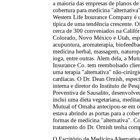
a maioria das empresas de planos de
cobertura para medicina "alternativ
Western Life Insurance Company é u
típica de uma tendência crescente. O
cerca de 300 conveniados na Califór
Colorado, Novo México e Utah, esp
acupuntura, aromaterapia, biofeedbac
medicina herbal, massagem, naturopat
ioga, entre outras. Alem dela, a Mu
Insurance Co. tem reembolsado clien
uma terapia "alternativa" não-cirúrg
cardíacas. O Dr. Dean Ornish, espec
interna e diretor do Instituto de Pes
Preventiva de Sausalito, desenvolveu
inclui uma dieta vegetariana, medita
Mutual of Omaha antecipou-se em o
estava abrindo as portas para a cober
formas de medicina "alternativa". C
tratamento do Dr. Ornish tenha comp
O Escritório de Medicina Alternativa