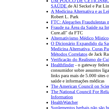
UM POUCO DE CETICISMO
SAÚDE
de Al Seckel e Pat Li
A Medicina Alternativa e as Lei
Robert L. Park
FTC: Alegações Fraudulentas 
Fraude na Área da Saúde na Int
Cure.all" da FTC
Alternativismo Médico Místico
O Dicionário Expandido da Saú
Medicina Alternativa, Curas Pa
Métodos Correlatos
de Jack Ra
Verificação do Realismo de C
Healthfinder
- o gateway federa
consumidor sobre assuntos lig
links para mais de 5.000 sites 
saúde e informações médicas
The American Council on Scie
The National Council For Reli
Information
HealthWatcher
Suplementos herbais não são br