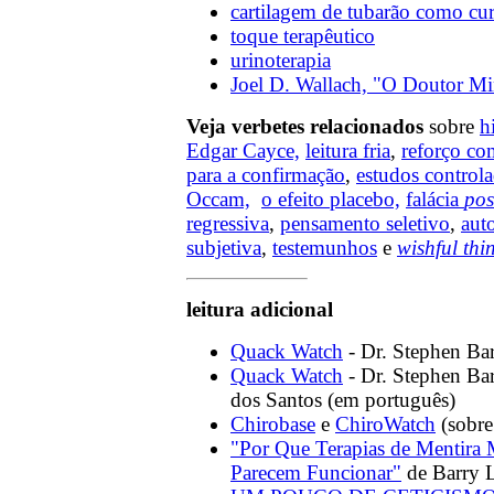
cartilagem de tubarão como cur
toque terapêutico
urinoterapia
Joel D. Wallach, "O Doutor Mi
Veja verbetes relacionados
sobre
h
Edgar Cayce,
leitura fria
,
reforço co
para a confirmação
,
estudos controla
Occam,
o efeito placebo,
falácia
pos
regressiva
,
pensamento seletivo
,
aut
subjetiva
,
testemunhos
e
wishful thi
leitura adicional
Quack Watch
- Dr. Stephen Bar
Quack Watch
- Dr. Stephen Bar
dos Santos (em português)
Chirobase
e
ChiroWatch
(sobre
"Por Que Terapias de Mentira 
Parecem Funcionar"
de Barry L