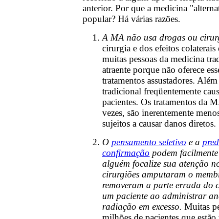
anterior. Por que a medicina "altern
popular? Há várias razões.
A MA não usa drogas ou cirur
cirurgia e dos efeitos colaterais
muitas pessoas da medicina tra
atraente porque não oferece ess
tratamentos assustadores. Além
tradicional freqüentemente cau
pacientes. Os tratamentos da M
vezes, são inerentemente menos
sujeitos a causar danos diretos.
O
pensamento seletivo
e a
pred
confirmação
podem facilmente
alguém focalize sua atenção n
cirurgiões amputaram o membr
removeram a parte errada do 
um paciente ao administrar an
radiação em excesso.
Muitas pe
milhões de pacientes que estão