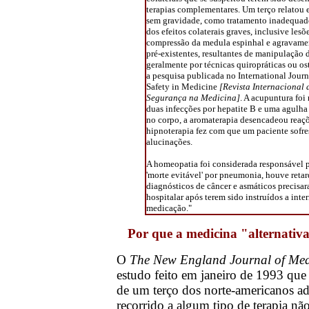
terapias complementares. Um terço relatou e
sem gravidade, como tratamento inadequad
dos efeitos colaterais graves, inclusive lesõ
compressão da medula espinhal e agravame
pré-existentes, resultantes de manipulação 
geralmente por técnicas quiropráticas ou os
a pesquisa publicada no International Journ
Safety in Medicine
[Revista Internacional 
Segurança na Medicina]
. A acupuntura foi
duas infecções por hepatite B e uma agulha
no corpo, a aromaterapia desencadeou reaçõe
hipnoterapia fez com que um paciente sofre
alucinações.
A homeopatia foi considerada responsável 
'morte evitável' por pneumonia, houve ret
diagnósticos de câncer e asmáticos precisa
hospitalar após terem sido instruídos a inte
medicação."
Por que a medicina "alternativ
O
The New England Journal of Med
estudo feito em janeiro de 1993 que
de um terço dos norte-americanos ad
recorrido a algum tipo de terapia n