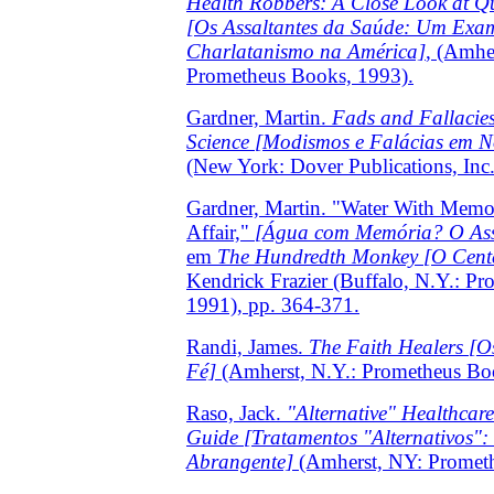
Health Robbers: A Close Look at Q
[Os Assaltantes da Saúde: Um Exa
Charlatanismo na América]
, (Amhe
Prometheus Books, 1993).
Gardner, Martin.
Fads and Fallacies
Science
[Modismos e Falácias em N
(New York: Dover Publications, Inc.
Gardner, Martin. "Water With Memo
Affair,"
[Água com Memória? O Ass
em
The Hundredth Monkey
[O Cent
Kendrick Frazier (Buffalo, N.Y.: P
1991), pp. 364-371.
Randi, James.
The Faith Healers
[O
Fé]
(Amherst, N.Y.: Prometheus Bo
Raso, Jack.
"Alternative" Healthcar
Guide
[Tratamentos "Alternativos"
Abrangente]
(Amherst, NY: Promet