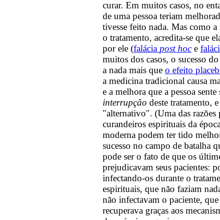
curar. Em muitos casos, no ent
de uma pessoa teriam melhora
tivesse feito nada. Mas como 
o tratamento, acredita-se que e
por ele (
falácia
post hoc
e
falác
muitos dos casos, o sucesso do
a nada mais que
o efeito place
a medicina tradicional causa m
e a melhora que a pessoa sente 
interrupção
deste tratamento, e
"alternativo". (Uma das razões 
curandeiros espirituais da époc
moderna podem ter tido melhor
sucesso no campo de batalha qu
pode ser o fato de que os últim
prejudicavam seus pacientes: p
infectando-os durante o tratam
espirituais, que não faziam na
não infectavam o paciente, que
recuperava graças aos mecanism