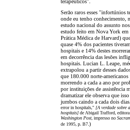
terapêuticos".
Serão raros esses "infortúnios 
onde eu tenho conhecimento, n
estudo nacional do assunto n
estudo feito em Nova York em
Prática Médica de Harvard) qu
quase 4% dos pacientes tivera
hospitais e 14% destes morrer
em decorrência das lesões infli
hospitais. Lucian L. Leape, mé
extrapolou a partir desses dad
que 180.000 norte-americanos 
morrendo a cada a ano por pro
por instituições de assistência 
dramatizar ele observa que isso 
jumbos caindo a cada dois dias.
error in hospitals,"
[A verdade sobre 
hospitais]
de Abigail Trafford, editor
Washington Post
, impresso no
Sacram
)
de 1995, p. B7.