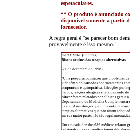
espetaculares.
** O produto é anunciado c
disponível somente a partir 
fornecedor.
A regra geral é "se parecer bom dema
provavelmente é isso mesmo."
DAILY MAIL
(Londres)
Riscos ocultos das terapias alternativas
(21 de dezembro de 1998).
"Uma pesquisa constatou que problemas de p
vida têm sido causados por tratamentos co
acupuntura e quiroprática. Infecções por he
nervos, reações alérgicas e retardamento do
câncer foram relatados por clínicos gerais 
Departamento de Medicina Complementar d
Exeter. A instituição quer um controle mais 
terapias alternativas que não foram adequad
em sua maior parte, não são regulamentadas
Um em cada dez dos 686 médicos relatou gr
colaterais que se suspeitou terem sido dese