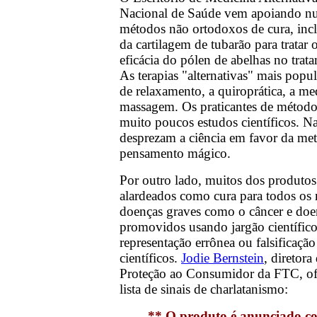
Nacional de Saúde vem apoiando nu
métodos não ortodoxos de cura, incl
da cartilagem de tubarão para tratar o
eficácia do pólen de abelhas no trata
As terapias "alternativas" mais popul
de relaxamento, a quiroprática, a me
massagem. Os praticantes de métodos
muito poucos estudos científicos. N
desprezam a ciência em favor da meta
pensamento mágico.
Por outro lado, muitos dos produtos
alardeados como cura para todos os 
doenças graves como o câncer e doen
promovidos usando jargão científic
representação errônea ou falsificaçã
científicos.
Jodie Bernstein
, diretora
Proteção ao Consumidor da FTC, ofe
lista de sinais de charlatanismo:
** O produto é anunciado 